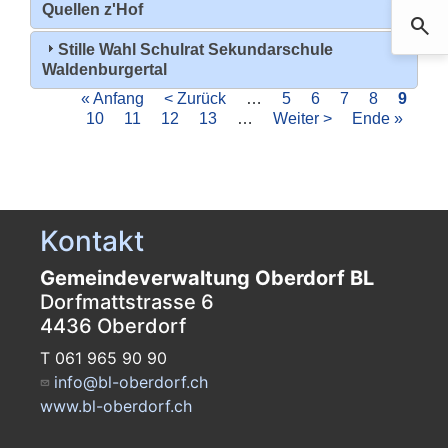
Quellen z'Hof
search
Such
Stille Wahl Schulrat Sekundarschule
Waldenburgertal
Seitennummerierung
Erste
« Anfang
Vorherige
< Zurück
…
Page
5
Page
6
Page
7
Page
8
Aktuel
9
Seite
Page
10
Page
11
Page
12
Seite
Page
13
…
Nächste
Weiter >
Letzte
Ende »
Seite
Seite
Seite
Kontakt
Gemeindeverwaltung Oberdorf BL
Dorfmattstrasse 6
4436 Oberdorf
T 061 965 90 90
info@bl-oberdorf.ch
www.bl-oberdorf.ch