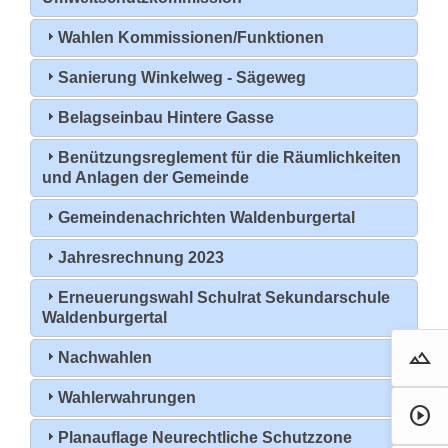
Wahlen Kommissionen/Funktionen
Sanierung Winkelweg - Sägeweg
Belagseinbau Hintere Gasse
Benützungsreglement für die Räumlichkeiten
und Anlagen der Gemeinde
Gemeindenachrichten Waldenburgertal
Jahresrechnung 2023
Erneuerungswahl Schulrat Sekundarschule
Waldenburgertal
landscape
Droh
Nachwahlen
Wahlerwahrungen
play_circle
Film 
Planauflage Neurechtliche Schutzzone