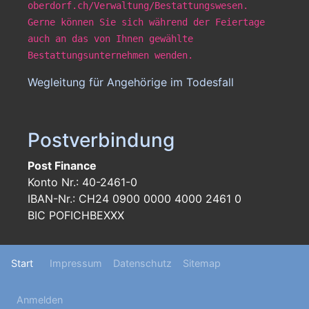
oberdorf.ch/Verwaltung/Bestattungswesen.
Gerne können Sie sich während der Feiertage
auch an das von Ihnen gewählte
Bestattungsunternehmen wenden.
Wegleitung für Angehörige im Todesfall
Postverbindung
Post Finance
Konto Nr.: 40-2461-0
IBAN-Nr.: CH24 0900 0000 4000 2461 0
BIC POFICHBEXXX
Footer
Start
Impressum
Datenschutz
Sitemap
menu
User
Anmelden
menu