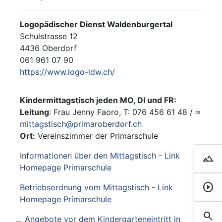
Logopädischer Dienst Waldenburgertal
Schulstrasse 12
4436 Oberdorf
061 961 07 90
https://www.logo-ldw.ch/
Kindermittagstisch jeden MO, DI und FR:
Leitung
: Frau Jenny Faoro, T: 076 456 61 48 /
mittagstisch@primaroberdorf.ch
Ort:
Vereinszimmer der Primarschule
Informationen über den Mittagstisch - Link
landscape
Droh
Homepage Primarschule
play_circle
Betriebsordnung vom Mittagstisch - Link
Film 
Homepage Primarschule
search
Such
Angebote vor dem Kindergarteneintritt in