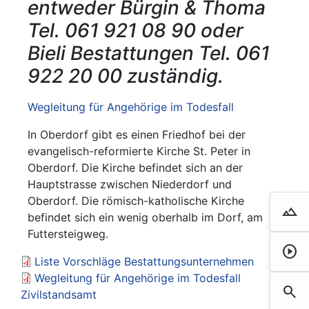
entweder Bürgin & Thoma
Tel. 061 921 08 90 oder
Bieli Bestattungen Tel. 061
922 20 00 zuständig.
Wegleitung für Angehörige im Todesfall
In Oberdorf gibt es einen Friedhof bei der
evangelisch-reformierte Kirche St. Peter in
Oberdorf. Die Kirche befindet sich an der
Hauptstrasse zwischen Niederdorf und
Oberdorf. Die römisch-katholische Kirche
landscape
Droh
befindet sich ein wenig oberhalb im Dorf, am
Futtersteigweg.
play_circle
Film 
Liste Vorschläge Bestattungsunternehmen
Wegleitung für Angehörige im Todesfall
search
Such
Zivilstandsamt