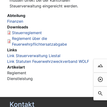
müssen direkt bei der Kantonalen
Steuerverwaltung eingereicht werden.
Abteilung
Finanzen
Downloads
Steuerreglement
Reglement über die
Feuerwehrpflichtersatzabgabe
Links
Link Steuerverwaltung Liestal
Link Statuten Feuerwehrzweckverband WOLF
landscape
Droh
Artikelart
Reglement
Dienstleistung
play_circle
Film 
search
Such
Kontakt