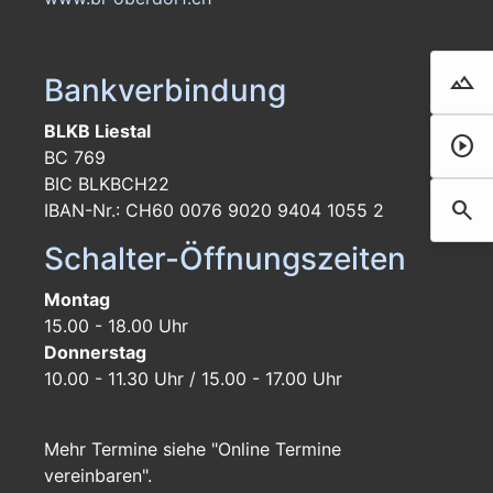
landscape
Bankverbindung
Droh
BLKB Liestal
play_circle
Film 
BC 769
BIC BLKBCH22
search
IBAN-Nr.: CH60 0076 9020 9404 1055 2
Such
Schalter-Öffnungszeiten
Montag
15.00 - 18.00 Uhr
Donnerstag
10.00 - 11.30 Uhr / 15.00 - 17.00 Uhr
Mehr Termine siehe "Online Termine
vereinbaren".