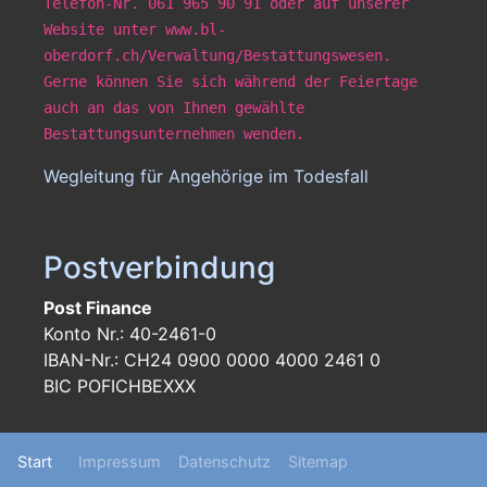
Telefon-Nr. 061 965 90 91 oder auf unserer
Website unter www.bl-
oberdorf.ch/Verwaltung/Bestattungswesen.
Gerne können Sie sich während der Feiertage
auch an das von Ihnen gewählte
Bestattungsunternehmen wenden.
Wegleitung für Angehörige im Todesfall
Postverbindung
Post Finance
Konto Nr.: 40-2461-0
IBAN-Nr.: CH24 0900 0000 4000 2461 0
BIC POFICHBEXXX
Footer
Start
Impressum
Datenschutz
Sitemap
menu