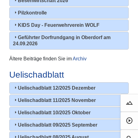
Besenwirtschaft 2026
Pilzkontrolle
KIDS Day - Feuerwehrverein WOLF
Geführter Dorfrundgang in Oberdorf am
24.09.2026
Ältere Beiträge finden Sie im
Archiv
Uelischadblatt
Uelischadblatt 12/2025 Dezember
Uelischadblatt 11/2025 November
landscape
Droh
Uelischadblatt 10/2025 Oktober
play_circle
Film 
Uelischadblatt 09/2025 September
Uelischadblatt 08/2025 August