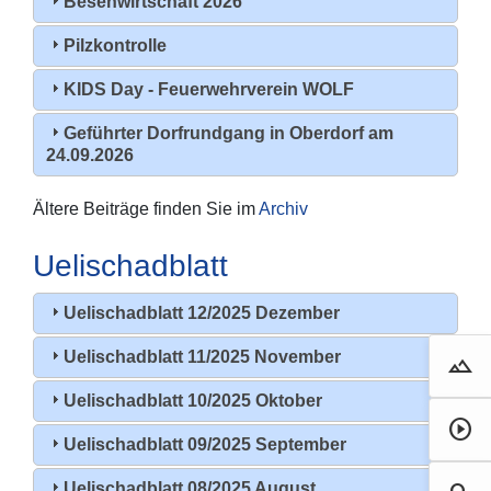
Besenwirtschaft 2026
Pilzkontrolle
KIDS Day - Feuerwehrverein WOLF
Geführter Dorfrundgang in Oberdorf am
24.09.2026
Ältere Beiträge finden Sie im
Archiv
Uelischadblatt
Uelischadblatt 12/2025 Dezember
Uelischadblatt 11/2025 November
landscape
Droh
Uelischadblatt 10/2025 Oktober
play_circle
Film 
Uelischadblatt 09/2025 September
Uelischadblatt 08/2025 August