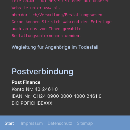
Telefon-Nr. 061 965 90 91 oder auf unserer
Website unter www.bl-
oberdorf.ch/Verwaltung/Bestattungswesen.
Gerne können Sie sich während der Feiertage
auch an das von Ihnen gewählte
Bestattungsunternehmen wenden.
Wegleitung für Angehörige im Todesfall
Postverbindung
Post Finance
Konto Nr.: 40-2461-0
IBAN-Nr.: CH24 0900 0000 4000 2461 0
BIC POFICHBEXXX
Footer
Start
Impressum
Datenschutz
Sitemap
menu