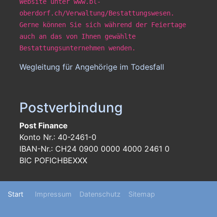
Website unter www.bl-
oberdorf.ch/Verwaltung/Bestattungswesen.
Gerne können Sie sich während der Feiertage
auch an das von Ihnen gewählte
Bestattungsunternehmen wenden.
Wegleitung für Angehörige im Todesfall
Postverbindung
Post Finance
Konto Nr.: 40-2461-0
IBAN-Nr.: CH24 0900 0000 4000 2461 0
BIC POFICHBEXXX
Footer
Start
Impressum
Datenschutz
Sitemap
menu
User