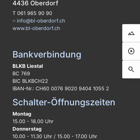
4436 Oberdorf
T 061 965 90 90
info@bl-oberdorf.ch
www.bl-oberdorf.ch
landscape
Droh
play_circle
Film 
Bankverbindung
BLKB Liestal
search
Such
BC 769
BIC BLKBCH22
IBAN-Nr.: CH60 0076 9020 9404 1055 2
Schalter-Öffnungszeiten
Montag
15.00 - 18.00 Uhr
Donnerstag
10.00 - 11.30 Uhr / 15.00 - 17.00 Uhr