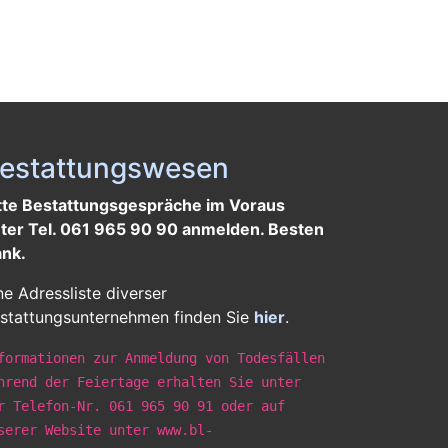
estattungswesen
tte Bestattungsgespräche im Voraus
ter Tel. 061 965 90 90 anmelden. Besten
nk.
ne Adressliste diverser
stattungsunternehmen finden Sie
hier
.
formationen zur Anmeldung von Todesfällen
hrend der Feiertage erhalten Sie unter
r Telefon-Nr. 061 965 90 91 oder auf
serer Website unter www.bl-