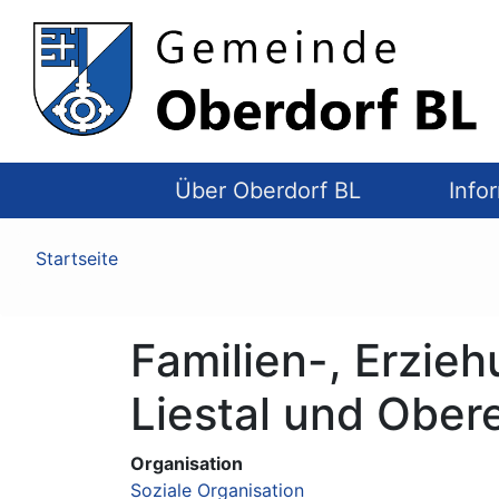
Top
Navigation
Über Oberdorf BL
Info
Pfadnavigation
Startseite
Familien-, Erzie
Liestal und Ober
Organisation
Soziale Organisation