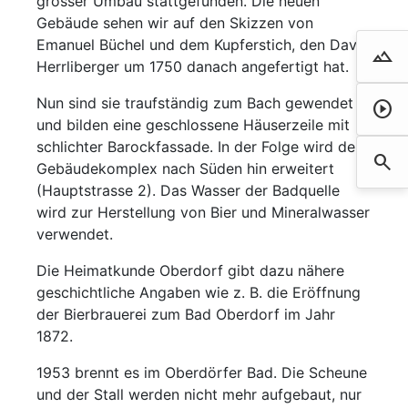
grosser Umbau stattgefunden. Die neuen
Gebäude sehen wir auf den Skizzen von
Emanuel Büchel und dem Kupferstich, den David
landscape
Droh
Herrliberger um 1750 danach angefertigt hat.
Nun sind sie traufständig zum Bach gewendet
play_circle
Film 
und bilden eine geschlossene Häuserzeile mit
schlichter Barockfassade. In der Folge wird der
search
Such
Gebäudekomplex nach Süden hin erweitert
(Hauptstrasse 2). Das Wasser der Badquelle
wird zur Herstellung von Bier und Mineralwasser
verwendet.
Die Heimatkunde Oberdorf gibt dazu nähere
geschichtliche Angaben wie z. B. die Eröffnung
der Bierbrauerei zum Bad Oberdorf im Jahr
1872.
1953 brennt es im Oberdörfer Bad. Die Scheune
und der Stall werden nicht mehr aufgebaut, nur