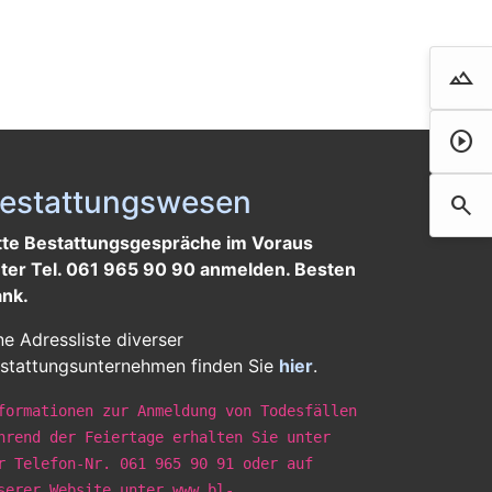
landscape
Droh
play_circle
Film 
estattungswesen
search
Such
tte Bestattungsgespräche im Voraus
ter Tel. 061 965 90 90 anmelden. Besten
nk.
ne Adressliste diverser
stattungsunternehmen finden Sie
hier
.
formationen zur Anmeldung von Todesfällen
hrend der Feiertage erhalten Sie unter
r Telefon-Nr. 061 965 90 91 oder auf
serer Website unter www.bl-