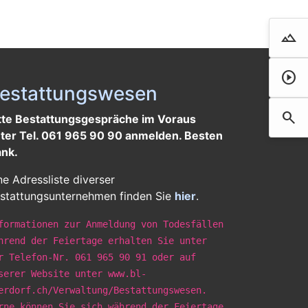
landscape
Droh
play_circle
Film 
estattungswesen
search
Such
tte Bestattungsgespräche im Voraus
ter Tel. 061 965 90 90 anmelden. Besten
nk.
ne Adressliste diverser
stattungsunternehmen finden Sie
hier
.
formationen zur Anmeldung von Todesfällen
hrend der Feiertage erhalten Sie unter
r Telefon-Nr. 061 965 90 91 oder auf
serer Website unter www.bl-
erdorf.ch/Verwaltung/Bestattungswesen.
rne können Sie sich während der Feiertage