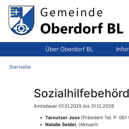
Top
Navigation
Über Oberdorf BL
Info
Pfadnavigation
Startseite
Sozialhilfebehör
Amtsdauer 01.01.2025 bis 31.12.2028
Tarnutzer Joos
(Präsident Tel. P: 061
Natalie Seidel
, (Aktuarin