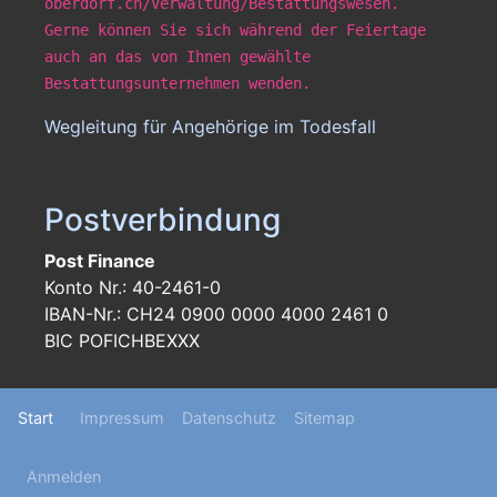
oberdorf.ch/Verwaltung/Bestattungswesen.
Gerne können Sie sich während der Feiertage
auch an das von Ihnen gewählte
Bestattungsunternehmen wenden.
Wegleitung für Angehörige im Todesfall
Postverbindung
Post Finance
Konto Nr.: 40-2461-0
IBAN-Nr.: CH24 0900 0000 4000 2461 0
BIC POFICHBEXXX
Footer
Start
Impressum
Datenschutz
Sitemap
menu
User
Anmelden
menu