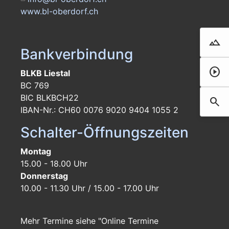
www.bl-oberdorf.ch
landscape
Droh
Bankverbindung
play_circle
Film 
BLKB Liestal
BC 769
BIC BLKBCH22
search
Such
IBAN-Nr.: CH60 0076 9020 9404 1055 2
Schalter-Öffnungszeiten
Montag
15.00 - 18.00 Uhr
Donnerstag
10.00 - 11.30 Uhr / 15.00 - 17.00 Uhr
Mehr Termine siehe "Online Termine