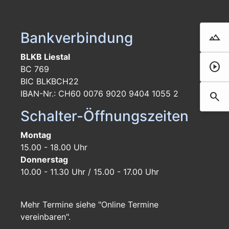
Bankverbindung
landscape
Droh
BLKB Liestal
play_circle
Film 
BC 769
BIC BLKBCH22
IBAN-Nr.: CH60 0076 9020 9404 1055 2
search
Such
Schalter-Öffnungszeiten
Montag
15.00 - 18.00 Uhr
Donnerstag
10.00 - 11.30 Uhr / 15.00 - 17.00 Uhr
Mehr Termine siehe "Online Termine
vereinbaren".