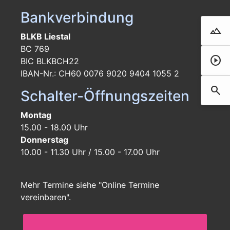
Bankverbindung
landscape
Droh
BLKB Liestal
BC 769
play_circle
Film 
BIC BLKBCH22
IBAN-Nr.: CH60 0076 9020 9404 1055 2
search
Such
Schalter-Öffnungszeiten
Montag
15.00 - 18.00 Uhr
Donnerstag
10.00 - 11.30 Uhr / 15.00 - 17.00 Uhr
Mehr Termine siehe "Online Termine
vereinbaren".